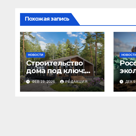
Похожая запись
НОВОСТИ
НОВОСТ
Строительство
Рос
дома под ключ:
эко
этапы и
изн
ФЕВ 19, 2026
РЕДАКЦИЯ
ДЕК 9
планирование
бюджета