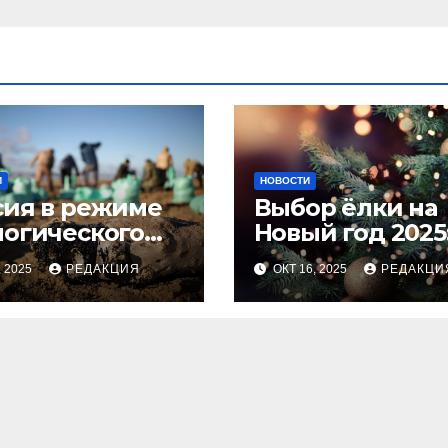
И
НОВОСТИ
сия в режиме
Выбор ёлки на
логического
Новый год 2025
оса
тренды и сове
, 2025
РЕДАКЦИЯ
ОКТ 16, 2025
РЕДАКЦИ
для идеальног
праздника