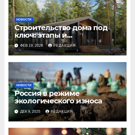
НОВОСТИ
Строительство дома под
ключ: этапы и
планирование бюджета
ФЕВ 19, 2026
РЕДАКЦИЯ
НОВОСТИ
Россия в режиме
экологического износа
ДЕК 9, 2025
РЕДАКЦИЯ