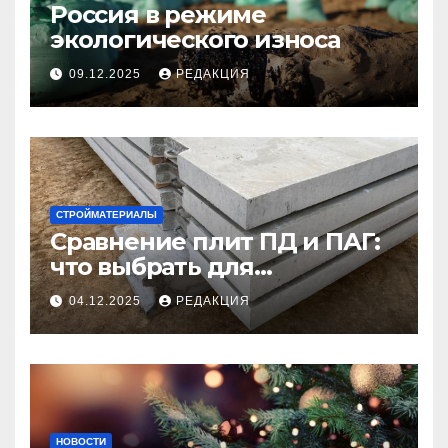
Россия в режиме
экологического износа
09.12.2025
РЕДАКЦИЯ
СТРОЙМАТЕРИАЛЫ
Сравнение плит ПД и ПАГ:
что выбрать для
долговечного и прочного
04.12.2025
РЕДАКЦИЯ
покрытия
НОВОСТИ