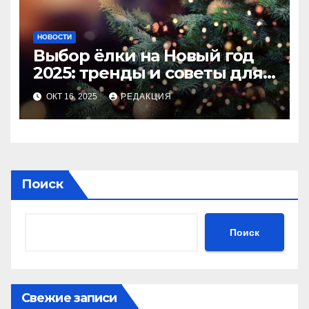
НОВОСТИ
Выбор ёлки на Новый год
2025: тренды и советы для
идеального праздника
ОКТ 16, 2025
РЕДАКЦИЯ
Поиск
Поиск
Свежие записи