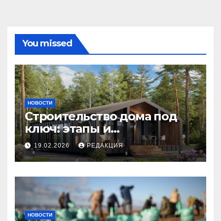
You missed
НОВОСТИ
Строительство дома под
ключ: этапы и
планирование бюджета
19.02.2026
РЕДАКЦИЯ
НОВОСТИ