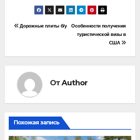
Навигация
Дорожные плиты б/у
Особенности получения
туристической визы в
по
США
записям
От
Author
Похожая запись