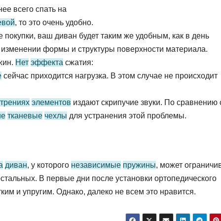
ее всего спать на
евой
, то это очень удобно.
 покупки, ваш диван будет таким же удобным, как в день
в изменении формы и структуры поверхности материала.
жин.
Нет
эффекта
сжатия:
е
сейчас приходится нагрузка. В этом случае не происходит
трениях
элементов
издают скрипучие звуки. По сравнению 
ие
тканевые
чехлы
для устранения этой проблемы.
а
диван
, у которого
независимые
пружины
, может ограничи
 остальных. В первые дни после установки ортопедического
им и упругим. Однако, далеко не всем это нравится.