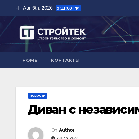
Перейти
Чт. Авг 6th, 2026
5:11:09 PM
к
содержимому
HOME
КОНТАКТЫ
НОВОСТИ
Диван с независ
От
Author
АПР 6, 2023