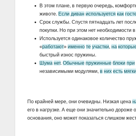
В этом плане, в первую очередь, комфортн
животе.
Если
диван
используется
как
гост
Срок службы. Спустя пятнадцать лет после
покупки. Но при этом нет необходимости 
Используется одинаковое количество пру
«
работают
»
именно
те
участки
,
на
которы
быстрый износ пружины.
Шума
нет
.
Обычные
пружинные
блоки
при
независимыми модулями,
в
них
есть
мягк
По крайней мере, они очевидны. Низкая цена
н
его в нагрузке. А еще они значительно дороже
основания, оно может показаться слишком жестк