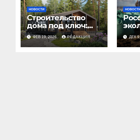
НОВОСТИ
НОВОСТ
Строительство
Рос
дома под ключ:
эко
этапы и
изн
ФЕВ 19, 2026
РЕДАКЦИЯ
ДЕК 9
планирование
бюджета