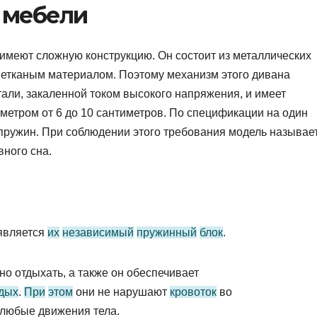
 мебели
меют сложную конструкцию. Он состоит из металлических
нетканым материалом. Поэтому механизм этого дивана
тали, закаленной током высокого напряжения, и имеет
етром от 6 до 10 сантиметров. По спецификации на один
пружин. При соблюдении этого требования модель называе
ного сна.
 является
их
независимый
пружинный
блок
.
но отдыхать, а также он обеспечивает
дых
.
При
этом
они не нарушают
кровоток
во
любые движения тела.