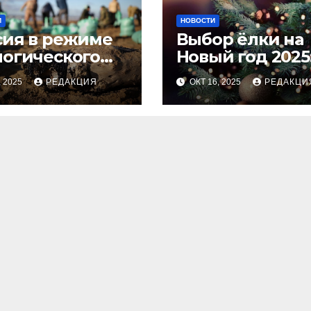
И
НОВОСТИ
сия в режиме
Выбор ёлки на
логического
Новый год 2025
оса
тренды и сове
, 2025
РЕДАКЦИЯ
ОКТ 16, 2025
РЕДАКЦИ
для идеальног
праздника