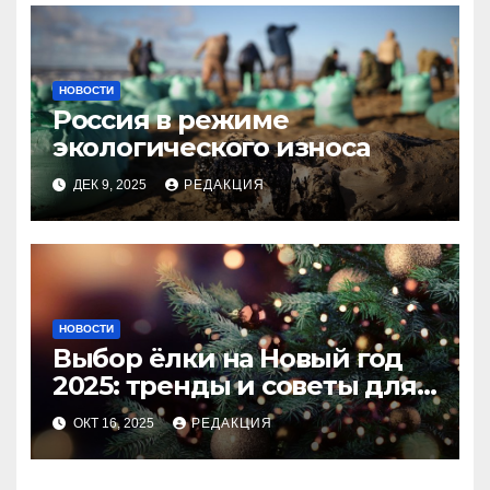
НОВОСТИ
Россия в режиме
экологического износа
ДЕК 9, 2025
РЕДАКЦИЯ
НОВОСТИ
Выбор ёлки на Новый год
2025: тренды и советы для
идеального праздника
ОКТ 16, 2025
РЕДАКЦИЯ