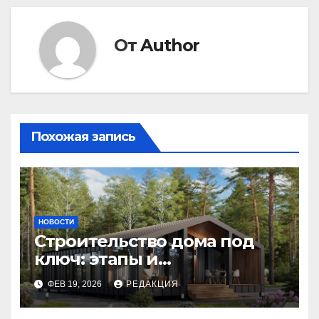
От
Author
Похожая запись
НОВОСТИ
Строительство дома под
ключ: этапы и
планирование бюджета
ФЕВ 19, 2026
РЕДАКЦИЯ