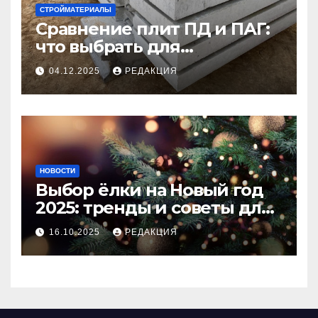
СТРОЙМАТЕРИАЛЫ
Сравнение плит ПД и ПАГ:
что выбрать для
долговечного и прочного
04.12.2025
РЕДАКЦИЯ
покрытия
НОВОСТИ
Выбор ёлки на Новый год
2025: тренды и советы для
идеального праздника
16.10.2025
РЕДАКЦИЯ