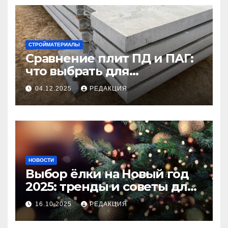
СТРОЙМАТЕРИАЛЫ
Сравнение плит ПД и ПАГ:
что выбрать для
долговечного и прочного
04.12.2025
РЕДАКЦИЯ
покрытия
НОВОСТИ
Выбор ёлки на Новый год
2025: тренды и советы для
идеального праздника
16.10.2025
РЕДАКЦИЯ