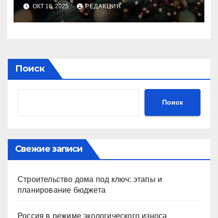
идеального праздника
ОКТ 16, 2025
РЕДАКЦИЯ
Поиск
Поиск
Свежие записи
Строительство дома под ключ: этапы и
планирование бюджета
Россия в режиме экологического износа