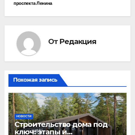
записям
проспекта Ленина
От
Редакция
Похожая запись
НОВОСТИ
Строительство дома под
ключ: этапы и