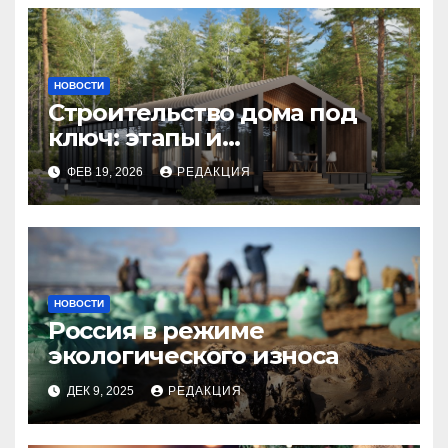
НОВОСТИ
Строительство дома под
ключ: этапы и
планирование бюджета
ФЕВ 19, 2026
РЕДАКЦИЯ
НОВОСТИ
Россия в режиме
экологического износа
ДЕК 9, 2025
РЕДАКЦИЯ