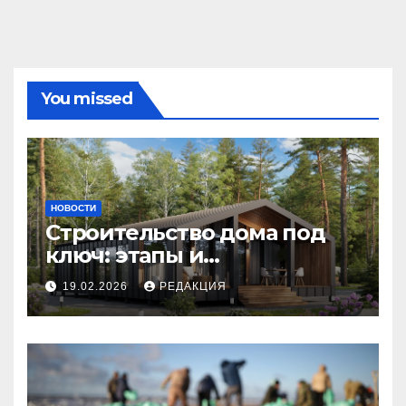
You missed
НОВОСТИ
Строительство дома под
ключ: этапы и
планирование бюджета
19.02.2026
РЕДАКЦИЯ