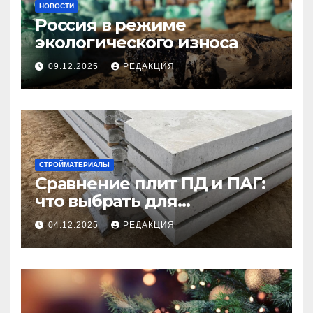
НОВОСТИ
Россия в режиме
экологического износа
09.12.2025
РЕДАКЦИЯ
СТРОЙМАТЕРИАЛЫ
Сравнение плит ПД и ПАГ:
что выбрать для
долговечного и прочного
04.12.2025
РЕДАКЦИЯ
покрытия