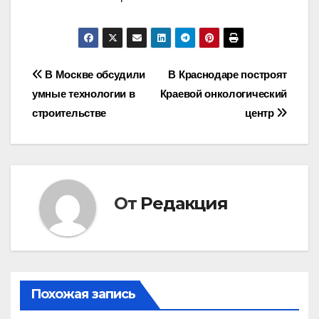
Навигация
В Москве обсудили
В Краснодаре построят
умные технологии в
Краевой онкологический
по
строительстве
центр
записям
От
Редакция
Похожая запись