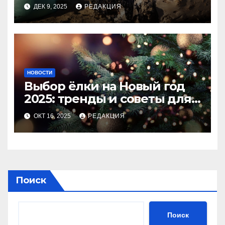
ДЕК 9, 2025
РЕДАКЦИЯ
НОВОСТИ
Выбор ёлки на Новый год
2025: тренды и советы для
идеального праздника
ОКТ 16, 2025
РЕДАКЦИЯ
Поиск
Поиск