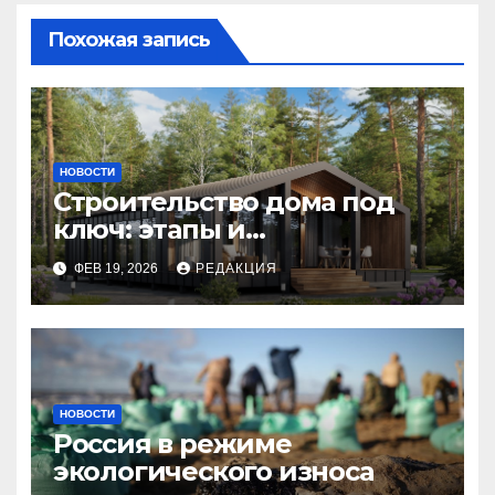
Похожая запись
НОВОСТИ
Строительство дома под
ключ: этапы и
планирование бюджета
ФЕВ 19, 2026
РЕДАКЦИЯ
НОВОСТИ
Россия в режиме
экологического износа