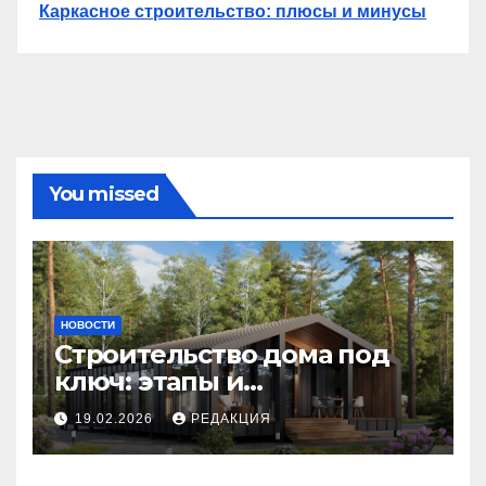
Каркасное строительство: плюсы и минусы
You missed
НОВОСТИ
Строительство дома под
ключ: этапы и
планирование бюджета
19.02.2026
РЕДАКЦИЯ