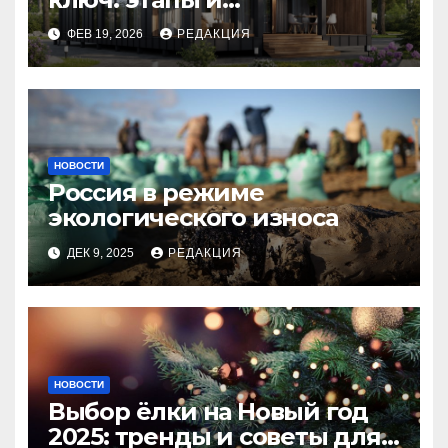
планирование бюджета
ФЕВ 19, 2026
РЕДАКЦИЯ
НОВОСТИ
Россия в режиме
экологического износа
ДЕК 9, 2025
РЕДАКЦИЯ
НОВОСТИ
Выбор ёлки на Новый год
2025: тренды и советы для