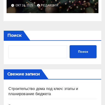
идеального праздника
ОКТ 16, 2025
РЕДАКЦИЯ
Поиск
Поиск
Свежие записи
Строительство дома под ключ: этапы и
планирование бюджета