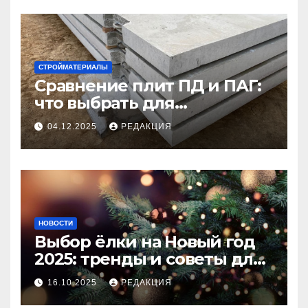
СТРОЙМАТЕРИАЛЫ
Сравнение плит ПД и ПАГ:
что выбрать для
долговечного и прочного
04.12.2025
РЕДАКЦИЯ
покрытия
НОВОСТИ
Выбор ёлки на Новый год
2025: тренды и советы для
идеального праздника
16.10.2025
РЕДАКЦИЯ