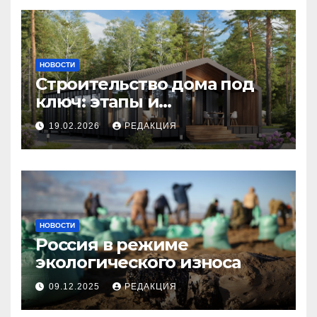
НОВОСТИ
Строительство дома под
ключ: этапы и
планирование бюджета
19.02.2026
РЕДАКЦИЯ
НОВОСТИ
Россия в режиме
экологического износа
09.12.2025
РЕДАКЦИЯ