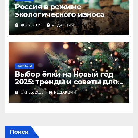
Россия в режиме
экологического износа
ДЕК 9, 2025
РЕДАКЦИЯ
НОВОСТИ
Выбор ёлки на Новый год
2025: тренды и советы для
идеального праздника
ОКТ 16, 2025
РЕДАКЦИЯ
Поиск