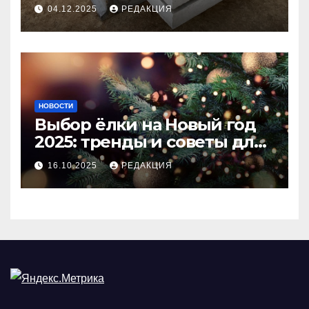
долговечного и прочного
04.12.2025
РЕДАКЦИЯ
покрытия
НОВОСТИ
Выбор ёлки на Новый год
2025: тренды и советы для
идеального праздника
16.10.2025
РЕДАКЦИЯ