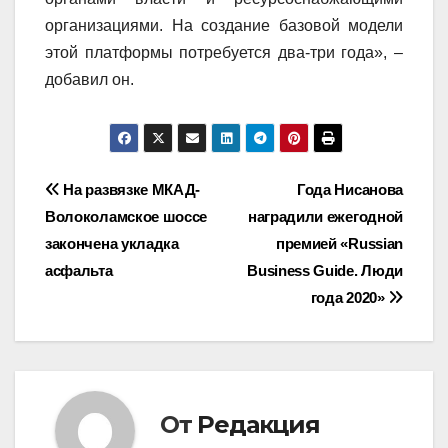
организациями. На создание базовой модели
этой платформы потребуется два-три года», –
добавил он.
Навигация
На развязке МКАД-
Года Нисанова
Волоколамское шоссе
наградили ежегодной
по
закончена укладка
премией «Russian
записям
асфальта
Business Guide. Люди
года 2020»
От
Редакция