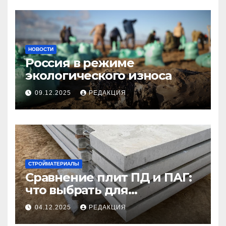
НОВОСТИ
Россия в режиме
экологического износа
09.12.2025
РЕДАКЦИЯ
СТРОЙМАТЕРИАЛЫ
Сравнение плит ПД и ПАГ:
что выбрать для
долговечного и прочного
04.12.2025
РЕДАКЦИЯ
покрытия