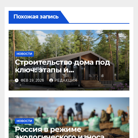
Похожая запись
НОВОСТИ
Строительство дома под
ключ: этапы и
планирование бюджета
ФЕВ 19, 2026
РЕДАКЦИЯ
НОВОСТИ
Россия в режиме
экологического износа