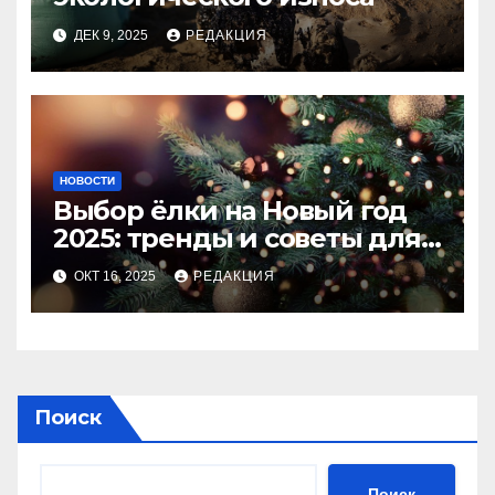
ДЕК 9, 2025
РЕДАКЦИЯ
НОВОСТИ
Выбор ёлки на Новый год
2025: тренды и советы для
идеального праздника
ОКТ 16, 2025
РЕДАКЦИЯ
Поиск
Поиск