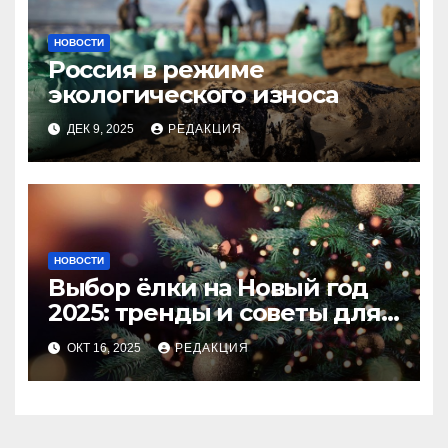
НОВОСТИ
Россия в режиме
экологического износа
ДЕК 9, 2025
РЕДАКЦИЯ
НОВОСТИ
Выбор ёлки на Новый год
2025: тренды и советы для
идеального праздника
ОКТ 16, 2025
РЕДАКЦИЯ