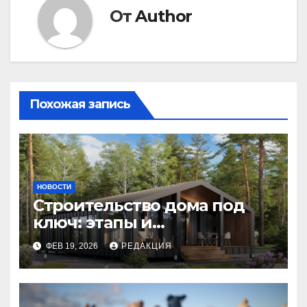
От
Author
Похожая запись
НОВОСТИ
Строительство дома под
ключ: этапы и
планирование бюджета
ФЕВ 19, 2026
РЕДАКЦИЯ