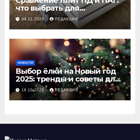
Сравнение плит ПД и ПАГ:
что выбрать для
долговечного и прочного
04.12.2025
РЕДАКЦИЯ
покрытия
НОВОСТИ
Выбор ёлки на Новый год
2025: тренды и советы для
идеального праздника
16.10.2025
РЕДАКЦИЯ