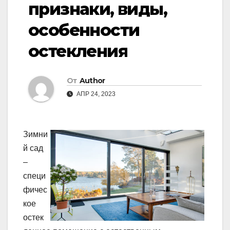
признаки, виды,
особенности
остекления
От
Author
АПР 24, 2023
Зимни
й сад
–
специ
фичес
кое
остек