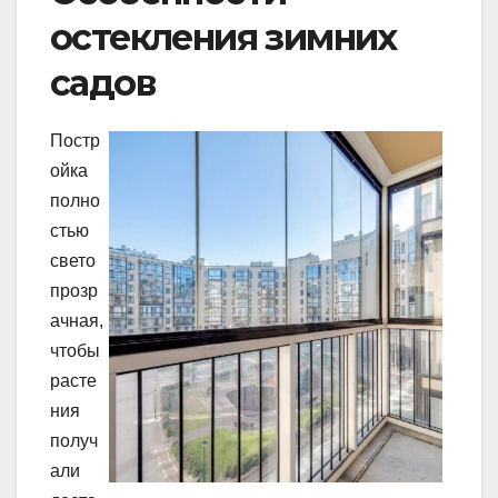
остекления зимних
садов
Постр
ойка
полно
стью
свето
прозр
ачная,
чтобы
расте
ния
получ
али