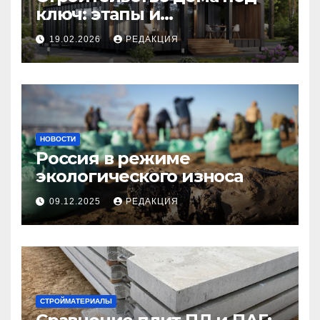
ключ: этапы и
планирование бюджета
19.02.2026
РЕДАКЦИЯ
НОВОСТИ
Россия в режиме
экологического износа
09.12.2025
РЕДАКЦИЯ
СТРОЙМАТЕРИАЛЫ