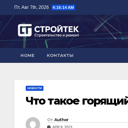
Перейти
Пт. Авг 7th, 2026
4:16:15 AM
к
содержимому
HOME
КОНТАКТЫ
НОВОСТИ
Что такое горящи
От
Author
АПР 8, 2023