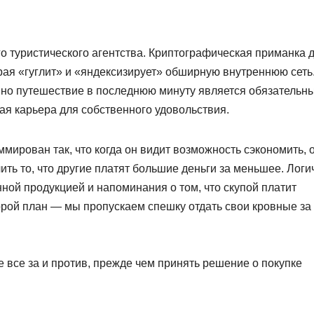
го туристического агентства. Криптографическая приманка 
рая «гуглит» и «яндексизирует» обширную внутреннюю сеть
, но путешествие в последнюю минуту является обязательн
чная карьера для собственного удовольствия.
мирован так, что когда он видит возможность сэкономить, 
ить то, что другие платят большие деньги за меньшее. Лог
нной продукцией и напоминания о том, что скупой платит
орой план — мы пропускаем спешку отдать свои кровные за
е все за и против, прежде чем принять решение о покупке