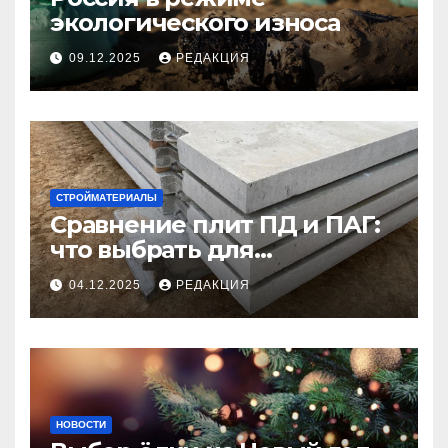
экологического износа
09.12.2025
РЕДАКЦИЯ
СТРОЙМАТЕРИАЛЫ
Сравнение плит ПД и ПАГ:
что выбрать для
долговечного и прочного
04.12.2025
РЕДАКЦИЯ
покрытия
НОВОСТИ