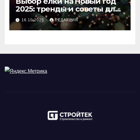
Выбор ёлки на Новый год
2025: тренды и советы для
идеального праздника
16.10.2025
РЕДАКЦИЯ