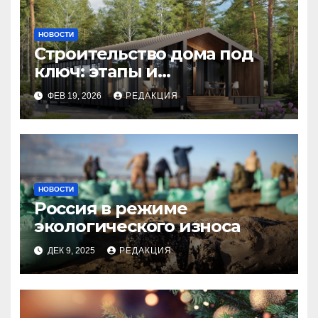
НОВОСТИ
Строительство дома под
ключ: этапы и
планирование бюджета
ФЕВ 19, 2026
РЕДАКЦИЯ
НОВОСТИ
Россия в режиме
экологического износа
ДЕК 9, 2025
РЕДАКЦИЯ