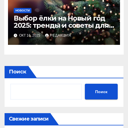
НОВОСТИ
Выбор ёлки на Новый год
2025: тренды и советы для
идеального праздника
ОКТ 16, 2025
РЕДАКЦИЯ
Поиск
Поиск
Свежие записи