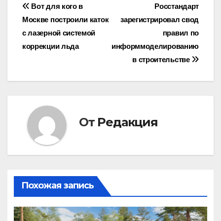
Навигация
Вот для кого в
Росстандарт
Москве построили каток
зарегистрировал свод
по
с лазерной системой
правил по
записям
коррекции льда
информмоделированию
в строительстве
От
Редакция
Похожая запись