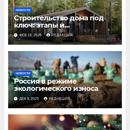
НОВОСТИ
Строительство дома под
ключ: этапы и
планирование бюджета
ФЕВ 19, 2026
РЕДАКЦИЯ
НОВОСТИ
Россия в режиме
экологического износа
ДЕК 9, 2025
РЕДАКЦИЯ