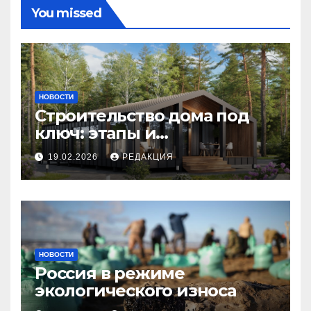
You missed
НОВОСТИ
Строительство дома под
ключ: этапы и
планирование бюджета
19.02.2026
РЕДАКЦИЯ
НОВОСТИ
Россия в режиме
экологического износа