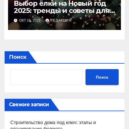
Выбор ёлки на Новый год
2025: тренды и советы для
идеального праздника
ОКТ 16, 2025
РЕДАКЦИЯ
Поиск
Поиск
Свежие записи
Строительство дома под ключ: этапы и
планирование бюджета