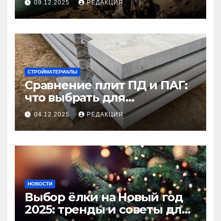
09.12.2025
РЕДАКЦИЯ
СТРОЙМАТЕРИАЛЫ
Сравнение плит ПД и ПАГ:
что выбрать для
долговечного и прочного
04.12.2025
РЕДАКЦИЯ
покрытия
НОВОСТИ
Выбор ёлки на Новый год
2025: тренды и советы для