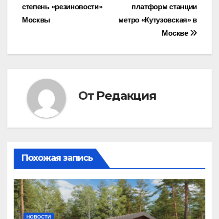
степень «резиновости»
платформ станции
по
Москвы
метро «Кутузовская» в
записям
Москве
От
Редакция
Похожая запись
НОВОСТИ