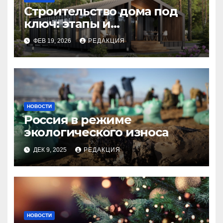
Строительство дома под
ключ: этапы и
планирование бюджета
ФЕВ 19, 2026
РЕДАКЦИЯ
НОВОСТИ
Россия в режиме
экологического износа
ДЕК 9, 2025
РЕДАКЦИЯ
НОВОСТИ