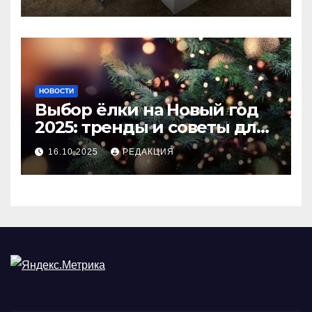
покрытия
НОВОСТИ
Выбор ёлки на Новый год
2025: тренды и советы для
идеального праздника
16.10.2025
РЕДАКЦИЯ