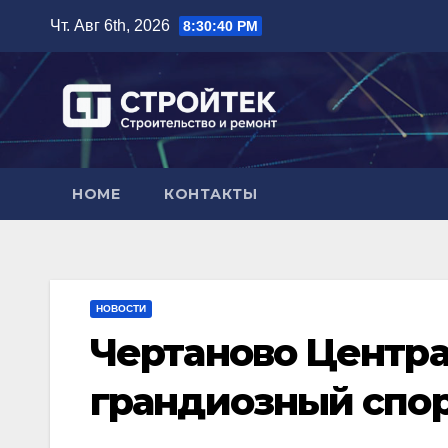
Перейти
Чт. Авг 6th, 2026
8:30:41 PM
к
содержимому
HOME
КОНТАКТЫ
НОВОСТИ
Чертаново Центра
грандиозный спор