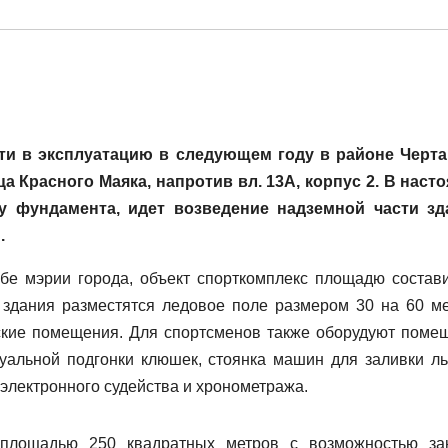
сти в эксплуатацию в следующем году в районе Черт
 Красного Маяка, напротив вл. 13А, корпус 2. В наст
 фундамента, идет возведение надземной части зд
.
бе мэрии города, объект спорткомплекс площадю состави
 здания разместятся ледовое поле размером 30 на 60 ме
еские помещения. Для спортсменов также оборудуют поме
уальной подгонки клюшек, стоянка машин для заливки ль
электронного судейства и хронометража.
 площадью 250 квадратных метров с возможностью за