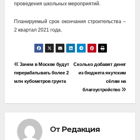
проведения школьных мероприятий.
Планируемый срок окончания строительства –
2 квартал 2021 года.
Навигация
Зачем в Москве будут
Сколько добавят денег
перерабатывать более 2
из бюджета якутским
по
млн кубометров грунта
сёлам на
записям
благоустройство
От
Редакция