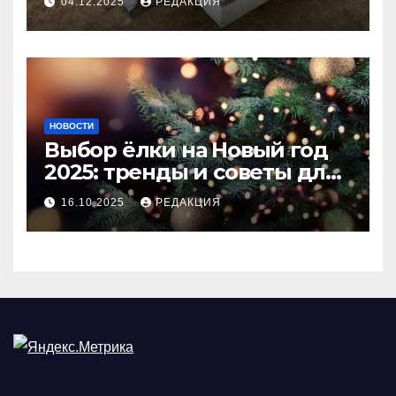
04.12.2025
РЕДАКЦИЯ
покрытия
НОВОСТИ
Выбор ёлки на Новый год
2025: тренды и советы для
идеального праздника
16.10.2025
РЕДАКЦИЯ