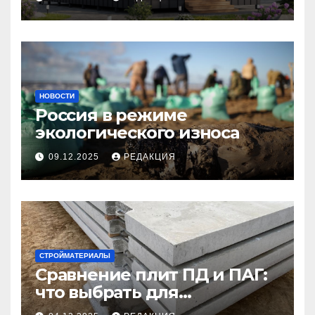
НОВОСТИ
Россия в режиме
экологического износа
09.12.2025
РЕДАКЦИЯ
СТРОЙМАТЕРИАЛЫ
Сравнение плит ПД и ПАГ:
что выбрать для
долговечного и прочного