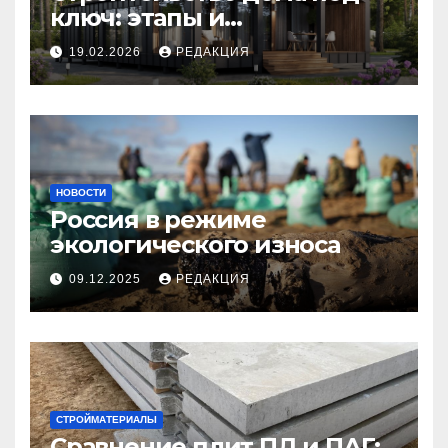
ключ: этапы и
планирование бюджета
19.02.2026
РЕДАКЦИЯ
НОВОСТИ
Россия в режиме
экологического износа
09.12.2025
РЕДАКЦИЯ
СТРОЙМАТЕРИАЛЫ
Сравнение плит ПД и ПАГ: