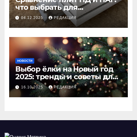
что выбрать для
долговечного и прочного
04.12.2025
РЕДАКЦИЯ
покрытия
НОВОСТИ
Выбор ёлки на Новый год
2025: тренды и советы для
идеального праздника
16.10.2025
РЕДАКЦИЯ