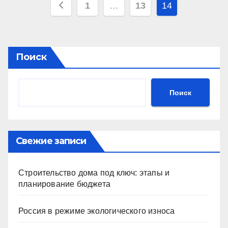
Пагинация
1
…
13
14
записей
Поиск
Поиск
Свежие записи
Строительство дома под ключ: этапы и
планирование бюджета
Россия в режиме экологического износа