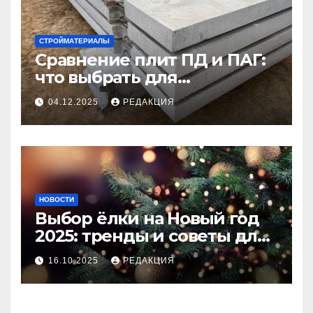
СТРОЙМАТЕРИАЛЫ
Сравнение плит ПД и ПАГ:
что выбрать для
долговечного и прочного
04.12.2025
РЕДАКЦИЯ
покрытия
НОВОСТИ
Выбор ёлки на Новый год
2025: тренды и советы для
идеального праздника
16.10.2025
РЕДАКЦИЯ