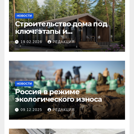
НОВОСТИ
Строительство дома под
ключ: этапы и
планирование бюджета
19.02.2026
РЕДАКЦИЯ
НОВОСТИ
Россия в режиме
экологического износа
09.12.2025
РЕДАКЦИЯ