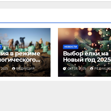
И
НОВОСТИ
сия в режиме
Выбор ёлки на
логического
Новый год 2025
оса
тренды и сове
, 2025
РЕДАКЦИЯ
ОКТ 16, 2025
РЕДАКЦИ
для идеальног
праздника