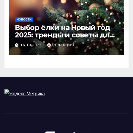
НОВОСТИ
Выбор ёлки на Новый год
2025: тренды и советы для
идеального праздника
16.10.2025
РЕДАКЦИЯ