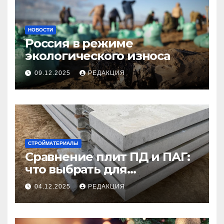
НОВОСТИ
Россия в режиме
экологического износа
09.12.2025
РЕДАКЦИЯ
СТРОЙМАТЕРИАЛЫ
Сравнение плит ПД и ПАГ:
что выбрать для
долговечного и прочного
04.12.2025
РЕДАКЦИЯ
покрытия