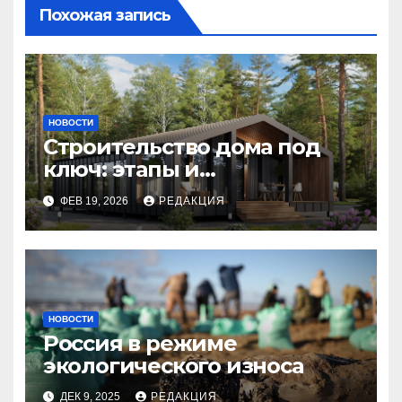
Похожая запись
НОВОСТИ
Строительство дома под
ключ: этапы и
планирование бюджета
ФЕВ 19, 2026
РЕДАКЦИЯ
НОВОСТИ
Россия в режиме
экологического износа
ДЕК 9, 2025
РЕДАКЦИЯ