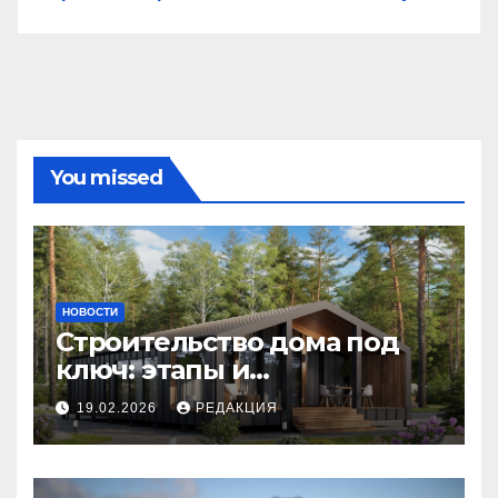
You missed
НОВОСТИ
Строительство дома под
ключ: этапы и
планирование бюджета
19.02.2026
РЕДАКЦИЯ