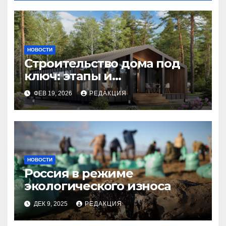
НОВОСТИ
Строительство дома под
ключ: этапы и
планирование бюджета
ФЕВ 19, 2026
РЕДАКЦИЯ
НОВОСТИ
Россия в режиме
экологического износа
ДЕК 9, 2025
РЕДАКЦИЯ