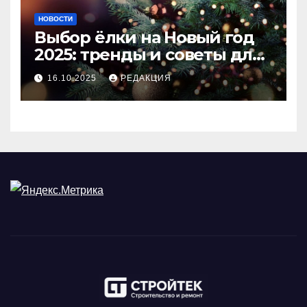
НОВОСТИ
Выбор ёлки на Новый год
2025: тренды и советы для
идеального праздника
16.10.2025
РЕДАКЦИЯ