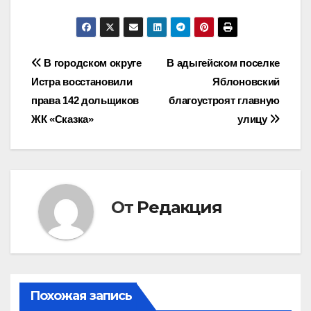
Навигация
В городском округе
В адыгейском поселке
Истра восстановили
Яблоновский
по
права 142 дольщиков
благоустроят главную
записям
ЖК «Сказка»
улицу
От
Редакция
Похожая запись