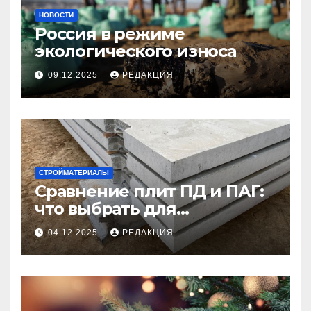
НОВОСТИ
Россия в режиме
экологического износа
09.12.2025
РЕДАКЦИЯ
СТРОЙМАТЕРИАЛЫ
Сравнение плит ПД и ПАГ:
что выбрать для
долговечного и прочного
04.12.2025
РЕДАКЦИЯ
покрытия