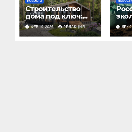
НОВОСТИ
НОВОСТ
Строительство
Рос
дома под ключ:
эко
этапы и
изн
ФЕВ 19, 2026
РЕДАКЦИЯ
ДЕК 9
планирование
бюджета