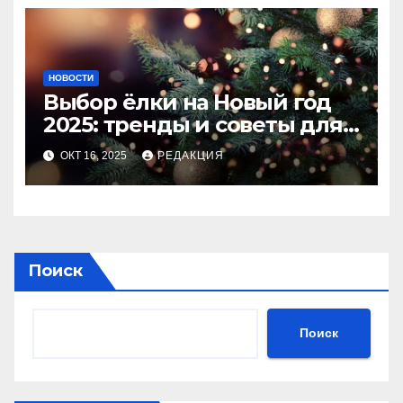
НОВОСТИ
Выбор ёлки на Новый год
2025: тренды и советы для
идеального праздника
ОКТ 16, 2025
РЕДАКЦИЯ
Поиск
Поиск