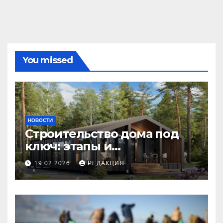
You missed
НОВОСТИ
Строительство дома под
ключ: этапы и
планирование бюджета
19.02.2026
РЕДАКЦИЯ