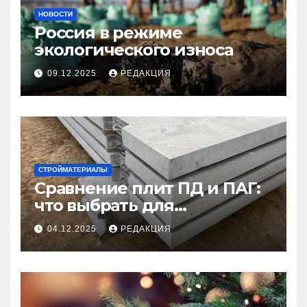
НОВОСТИ
Россия в режиме
экологического износа
09.12.2025
РЕДАКЦИЯ
СТРОЙМАТЕРИАЛЫ
Сравнение плит ПД и ПАГ:
что выбрать для
долговечного и прочного
04.12.2025
РЕДАКЦИЯ
покрытия