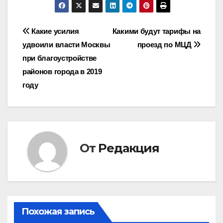
Навигация
Какие усилия
Какими будут тарифы на
удвоили власти Москвы
проезд по МЦД
по
при благоустройстве
записям
районов города в 2019
году
От
Редакция
Похожая запись