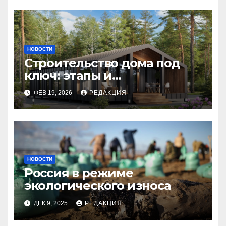
НОВОСТИ
Строительство дома под
ключ: этапы и
планирование бюджета
ФЕВ 19, 2026
РЕДАКЦИЯ
НОВОСТИ
Россия в режиме
экологического износа
ДЕК 9, 2025
РЕДАКЦИЯ