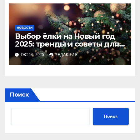
НОВОСТИ
Выбор ёлки на Новый год
2025: тренды и советы для
идеального праздника
ОКТ 16, 2025
РЕДАКЦИЯ
Поиск
Поиск