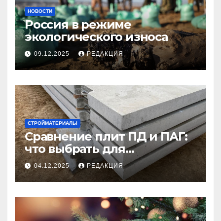
НОВОСТИ
Россия в режиме
экологического износа
09.12.2025
РЕДАКЦИЯ
СТРОЙМАТЕРИАЛЫ
Сравнение плит ПД и ПАГ:
что выбрать для
долговечного и прочного
04.12.2025
РЕДАКЦИЯ
покрытия