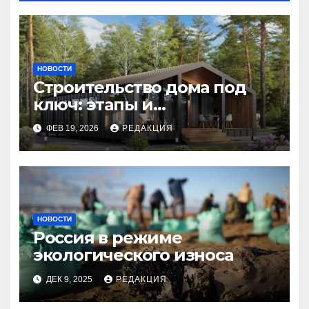
НОВОСТИ
Строительство дома под
ключ: этапы и
планирование бюджета
ФЕВ 19, 2026
РЕДАКЦИЯ
НОВОСТИ
Россия в режиме
экологического износа
ДЕК 9, 2025
РЕДАКЦИЯ