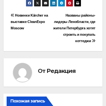
Навигация
Новинки Kärcher на
Названы районы-
выставке CleanExpo
лидеры Ленобласти, где
по
Moscow
жители Петербурга хотят
записям
строить и покупать
коттеджи
От
Редакция
Похожая запись