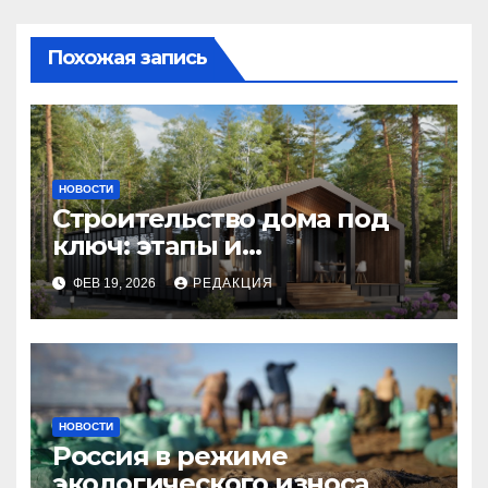
Похожая запись
НОВОСТИ
Строительство дома под
ключ: этапы и
планирование бюджета
ФЕВ 19, 2026
РЕДАКЦИЯ
НОВОСТИ
Россия в режиме
экологического износа