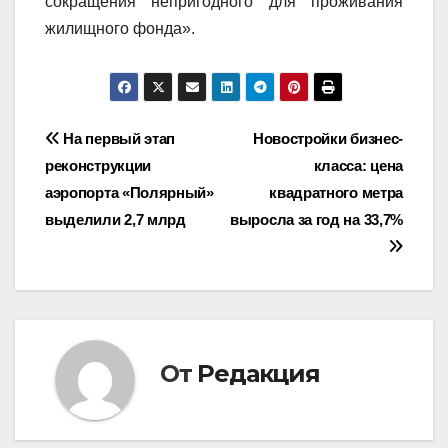
сокращения непригодного для проживания
жилищного фонда».
Навигация
На первый этап
Новостройки бизнес-
реконструкции
класса: цена
по
аэропорта «Полярный»
квадратного метра
записям
выделили 2,7 млрд
выросла за год на 33,7%
От
Редакция