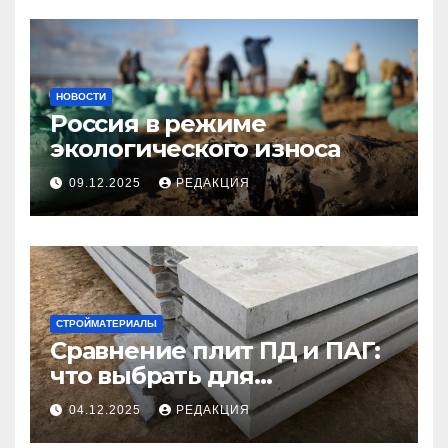
НОВОСТИ
Россия в режиме
экологического износа
09.12.2025
РЕДАКЦИЯ
СТРОЙМАТЕРИАЛЫ
Сравнение плит ПД и ПАГ:
что выбрать для
долговечного и прочного
04.12.2025
РЕДАКЦИЯ
покрытия