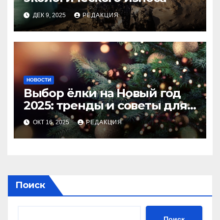
ДЕК 9, 2025
РЕДАКЦИЯ
НОВОСТИ
Выбор ёлки на Новый год
2025: тренды и советы для
идеального праздника
ОКТ 16, 2025
РЕДАКЦИЯ
Поиск
Поиск