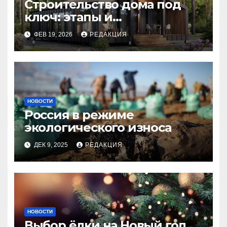
Строительство дома под
ключ: этапы и
планирование бюджета
ФЕВ 19, 2026
РЕДАКЦИЯ
НОВОСТИ
Россия в режиме
экологического износа
ДЕК 9, 2025
РЕДАКЦИЯ
НОВОСТИ
Выбор ёлки на Новый год