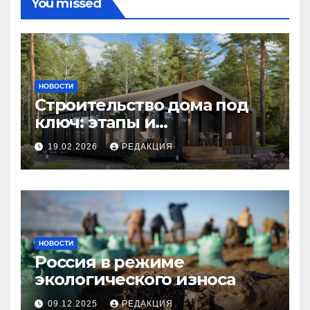
You missed
НОВОСТИ
Строительство дома под
ключ: этапы и
планирование бюджета
19.02.2026
РЕДАКЦИЯ
НОВОСТИ
Россия в режиме
экологического износа
09.12.2025
РЕДАКЦИЯ