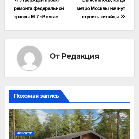
Навигация
ремонта федеральной
метро Москвы начнут
по
трассы М-7 «Волга»
строить китайцы
записям
От
Редакция
Похожая запись
НОВОСТИ