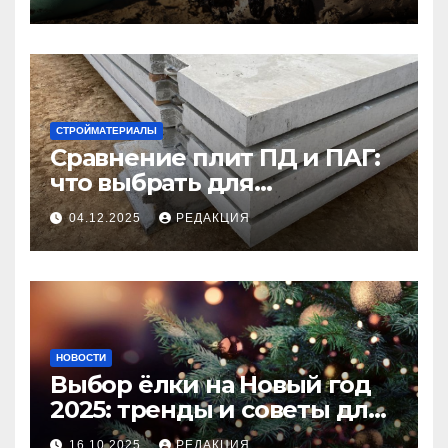
СТРОЙМАТЕРИАЛЫ
Сравнение плит ПД и ПАГ:
что выбрать для
долговечного и прочного
04.12.2025
РЕДАКЦИЯ
покрытия
НОВОСТИ
Выбор ёлки на Новый год
2025: тренды и советы для
идеального праздника
16.10.2025
РЕДАКЦИЯ