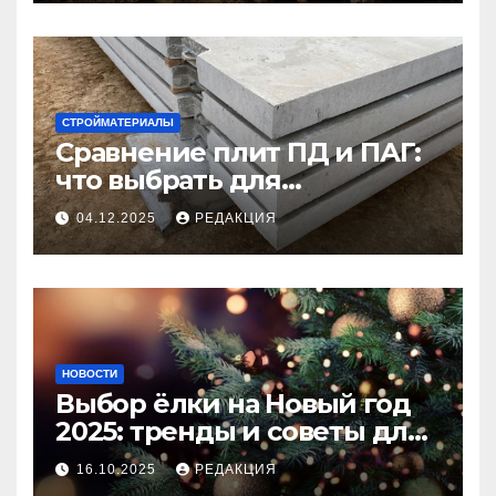
СТРОЙМАТЕРИАЛЫ
Сравнение плит ПД и ПАГ:
что выбрать для
долговечного и прочного
04.12.2025
РЕДАКЦИЯ
покрытия
НОВОСТИ
Выбор ёлки на Новый год
2025: тренды и советы для
идеального праздника
16.10.2025
РЕДАКЦИЯ