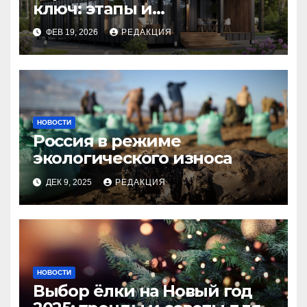
ключ: этапы и
планирование бюджета
ФЕВ 19, 2026
РЕДАКЦИЯ
НОВОСТИ
Россия в режиме
экологического износа
ДЕК 9, 2025
РЕДАКЦИЯ
НОВОСТИ
Выбор ёлки на Новый год