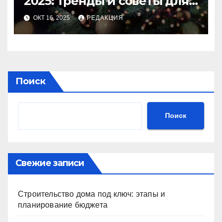
2025: тренды и советы для
идеального праздника
ОКТ 16, 2025
РЕДАКЦИЯ
Поиск
Поиск
Свежие записи
Строительство дома под ключ: этапы и
планирование бюджета