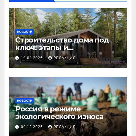
НОВОСТИ
Строительство дома под
ключ: этапы и
планирование бюджета
19.02.2026
РЕДАКЦИЯ
НОВОСТИ
Россия в режиме
экологического износа
09.12.2025
РЕДАКЦИЯ