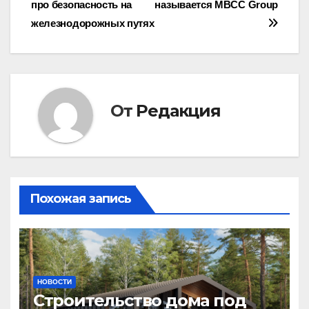
про безопасность на
называется MBCC Group
записям
железнодорожных путях
От
Редакция
Похожая запись
НОВОСТИ
Строительство дома под