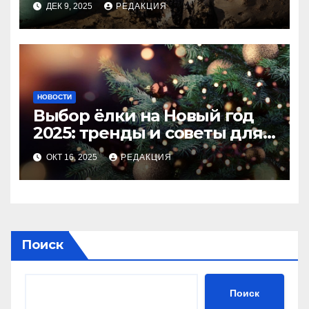
ДЕК 9, 2025
РЕДАКЦИЯ
НОВОСТИ
Выбор ёлки на Новый год
2025: тренды и советы для
идеального праздника
ОКТ 16, 2025
РЕДАКЦИЯ
Поиск
Поиск