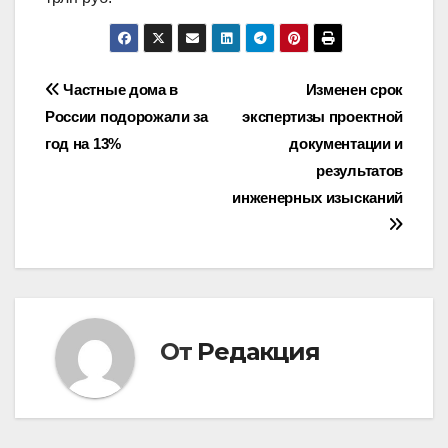
Навигация
Частные дома в
Изменен срок
России подорожали за
экспертизы проектной
по
год на 13%
документации и
записям
результатов
инженерных изысканий
От
Редакция