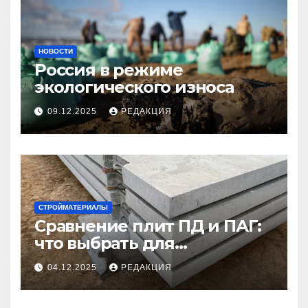
НОВОСТИ
Россия в режиме
экологического износа
09.12.2025
РЕДАКЦИЯ
СТРОЙМАТЕРИАЛЫ
Сравнение плит ПД и ПАГ:
что выбрать для
долговечного и прочного
04.12.2025
РЕДАКЦИЯ
покрытия