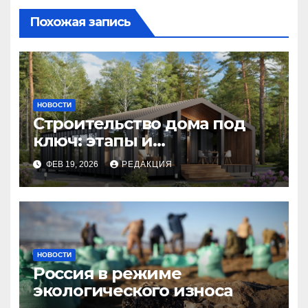
Похожая запись
НОВОСТИ
Строительство дома под
ключ: этапы и
планирование бюджета
ФЕВ 19, 2026
РЕДАКЦИЯ
НОВОСТИ
Россия в режиме
экологического износа