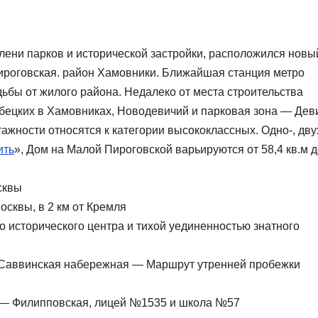
лени парков и исторической застройки, расположился новы
ироговская. район Хамовники. Ближайшая станция метро
дьбы от жилого района. Недалеко от места строительства
убецких в Хамовниках, Новодевичий и парковая зона — Дев
жности относятся к категории высококлассных. Одно-, двух
ить
», Дом на Малой Пироговской варьируются от 58,4 кв.м 
сквы
сквы, в 2 км от Кремля
 исторического центра и тихой уединенностью знатного
 Саввинская набережная — Маршрут утренней пробежки
 — Филипповская, лицей №1535 и школа №57