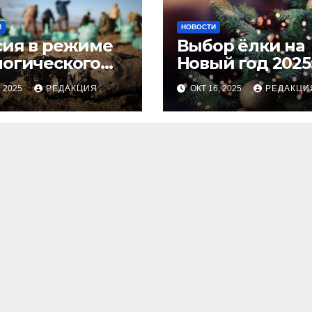
И
НОВОСТИ
сия в режиме
Выбор ёлки на
логического
Новый год 2025
оса
тренды и сове
, 2025
РЕДАКЦИЯ
ОКТ 16, 2025
РЕДАКЦИ
для идеальног
праздника