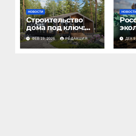
НОВОСТИ
НОВОСТ
Строительство
Рос
дома под ключ:
эко
этапы и
изн
ФЕВ 19, 2026
РЕДАКЦИЯ
ДЕК 9
планирование
бюджета