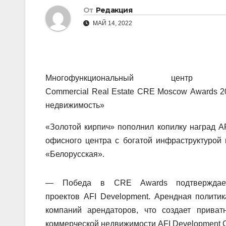
От
Редакция
МАЙ 14, 2022
Многофункциональный цент
С
ommercial
Real
Estate
CRE
Moscow
Awards
20
недвижимость»
«Золотой кирпич» пополнил копилку наград A
офисного центра с богатой инфраструктурой 
«Белорусская».
— Победа в CRE Awards подтверждае
проектов
AFI
Development
. Арендная политик
компаний арендаторов, что создает приват
коммерческой недвижимости
AFI
Development
С