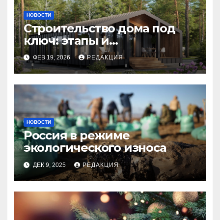
НОВОСТИ
Строительство дома под
ключ: этапы и
планирование бюджета
ФЕВ 19, 2026
РЕДАКЦИЯ
НОВОСТИ
Россия в режиме
экологического износа
ДЕК 9, 2025
РЕДАКЦИЯ