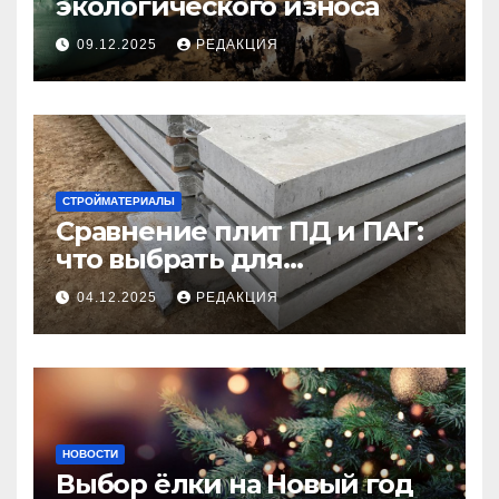
экологического износа
09.12.2025
РЕДАКЦИЯ
СТРОЙМАТЕРИАЛЫ
Сравнение плит ПД и ПАГ:
что выбрать для
долговечного и прочного
04.12.2025
РЕДАКЦИЯ
покрытия
НОВОСТИ
Выбор ёлки на Новый год