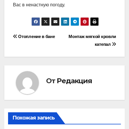
Вас в ненастную погоду.
Навигация
Отопление в бане
Монтаж мягкой кровли
катепал
по
записям
От
Редакция
Похожая запись