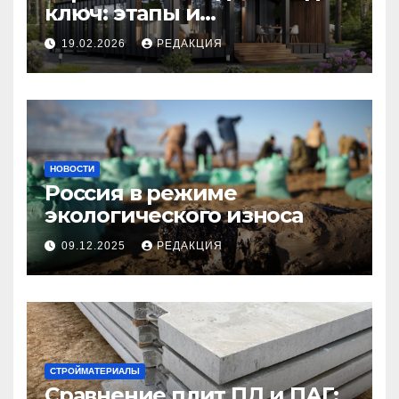
ключ: этапы и
планирование бюджета
19.02.2026
РЕДАКЦИЯ
НОВОСТИ
Россия в режиме
экологического износа
09.12.2025
РЕДАКЦИЯ
СТРОЙМАТЕРИАЛЫ
Сравнение плит ПД и ПАГ: