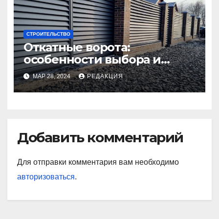
СТРОИТЕЛЬСТВО
Откатные ворота:
особенности выбора и
установки
МАР 28, 2024
РЕДАКЦИЯ
Добавить комментарий
Для отправки комментария вам необходимо
авторизоваться
.