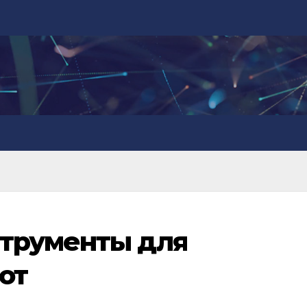
трументы для
от