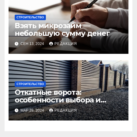
СТРОИТЕЛЬСТВО
Взять микрозайм —
небольшую сумму денег
СЕН 13, 2024
РЕДАКЦИЯ
СТРОИТЕЛЬСТВО
Откатные ворота:
особенности выбора и
установки
МАР 28, 2024
РЕДАКЦИЯ