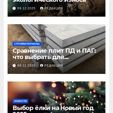
09.12.2025
РЕДАКЦИЯ
СТРОЙМАТЕРИАЛЫ
Сравнение плит ПД и ПАГ:
что выбрать для
долговечного и прочного
04.12.2025
РЕДАКЦИЯ
покрытия
НОВОСТИ
Выбор ёлки на Новый год