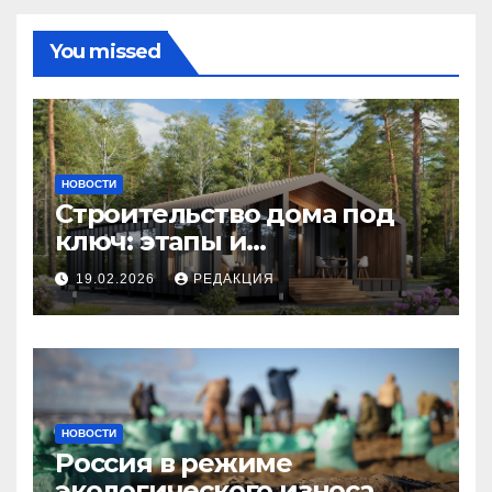
You missed
НОВОСТИ
Строительство дома под
ключ: этапы и
планирование бюджета
19.02.2026
РЕДАКЦИЯ
НОВОСТИ
Россия в режиме
экологического износа