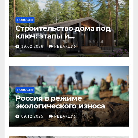
НОВОСТИ
Строительство дома под
ключ: этапы и
планирование бюджета
19.02.2026
РЕДАКЦИЯ
НОВОСТИ
Россия в режиме
экологического износа
09.12.2025
РЕДАКЦИЯ