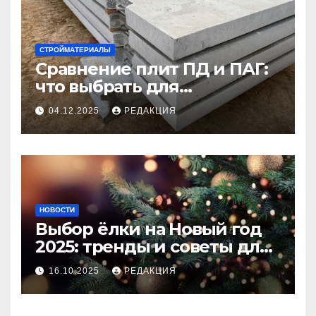
СТРОЙМАТЕРИАЛЫ
Сравнение плит ПД и ПАГ:
что выбрать для
долговечного и прочного
04.12.2025
РЕДАКЦИЯ
покрытия
НОВОСТИ
Выбор ёлки на Новый год
2025: тренды и советы для
идеального праздника
16.10.2025
РЕДАКЦИЯ