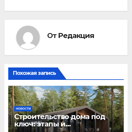
От
Редакция
Похожая запись
НОВОСТИ
Строительство дома под
ключ: этапы и
планирование бюджета