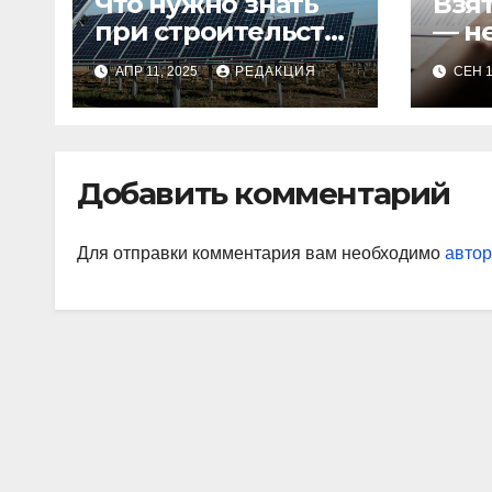
Что нужно знать
Взя
при строительстве
— н
объектов
сум
АПР 11, 2025
РЕДАКЦИЯ
СЕН 1
энергетики: как
обеспечить
безопасность и
надежность
Добавить комментарий
Для отправки комментария вам необходимо
автор