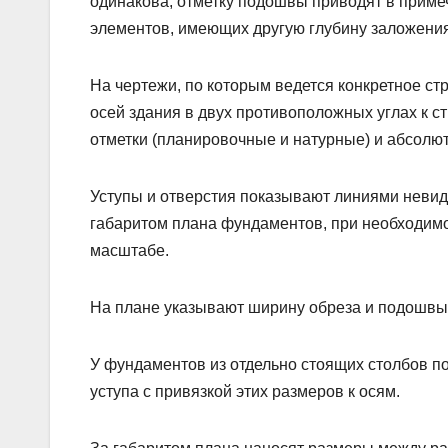
одинакова, отметку подошвы приводят в приме
элементов, имеющих другую глубину заложения
На чертежи, по которым ведется конкретное ст
осей здания в двух противоположных углах к с
отметки (планировочные и натурные) и абсолютн
Уступы и отверстия показывают линиями невид
габаритом плана фундаментов, при необходим
масштабе.
На плане указывают ширину обреза и подошвы 
У фундаментов из отдельно стоящих столбов п
уступа с привязкой этих размеров к осям.