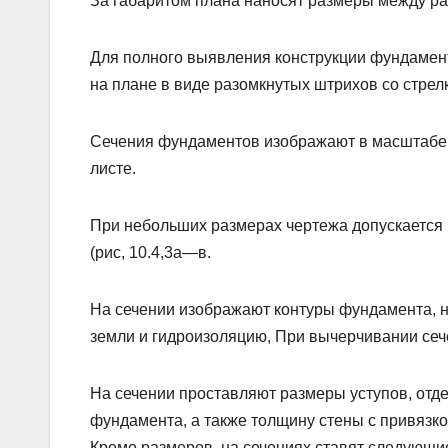
За габаритом плана наносят размеры между ра
Для полного выявления конструкции фундамент
на плане в виде разомкнутых штрихов со стрел
Сечения фундаментов изображают в масштабе 1:
листе.
При небольших размерах чертежа допускается
(рис, 10.4,3а—в.
На сечении изображают контуры фундамента, н
земли и гидроизоляцию, При вычерчивании се
На сечении проставляют размеры уступов, от
фундамента, а также толщину стены с привязко
Кроме размеров, на сечениях ставят следующие