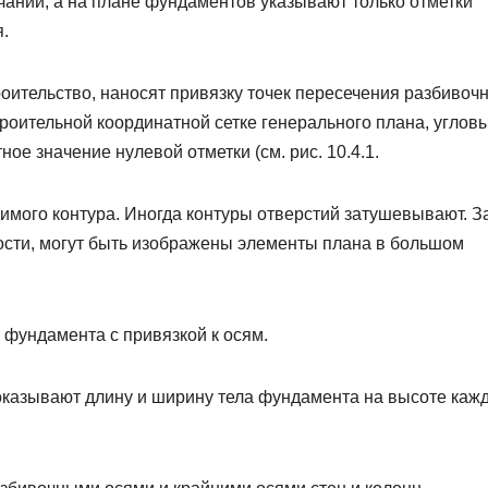
чании, а на плане фундаментов указывают только отметки
.
роительство, наносят привязку точек пересечения разбивоч
троительной координатной сетке генерального плана, углов
ое значение нулевой отметки (см. рис. 10.4.1.
имого контура. Иногда контуры отверстий затушевывают. З
ости, могут быть изображены элементы плана в большом
фундамента с привязкой к осям.
оказывают длину и ширину тела фундамента на высоте каж