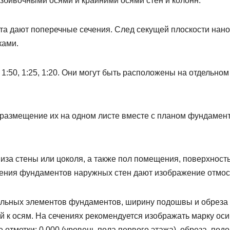
збивочными осями и крайними осями стен и колонн.
а дают поперечные сечения. След секущей плоскости нано
ками.
50, 1:25, 1:20. Они могут быть расположены на отдельном
 размещение их на одном листе вместе с планом фундамен
иза стены или цоколя, а также пол помещения, поверхност
чения фундаментов наружных стен дают изображение отмос
дельных элементов фундаментов, ширину подошвы и обреза
й к осям. На сечениях рекомендуется изображать марку оси
 отметки: 0,000 (уровень пола первого этажа), обреза, по