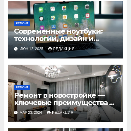
РЕМОНТ
Современные ноутбуки:
технологии, дизайн и
будущее мобильных
ИЮН 12, 2025
РЕДАКЦИЯ
устройств
РЕМОНТ
Ремонт в новостройке —
ключевые преимущества и
недостатки под
МАР 23, 2024
РЕДАКЦИЯ
руководством специалиста