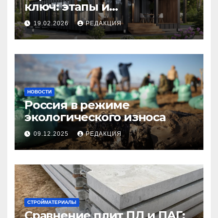
ключ: этапы и
планирование бюджета
19.02.2026
РЕДАКЦИЯ
НОВОСТИ
Россия в режиме
экологического износа
09.12.2025
РЕДАКЦИЯ
СТРОЙМАТЕРИАЛЫ
Сравнение плит ПД и ПАГ: