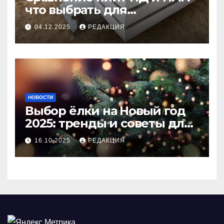
что выбрать для
долговечного и прочного
04.12.2025
РЕДАКЦИЯ
покрытия
НОВОСТИ
Выбор ёлки на Новый год
2025: тренды и советы для
идеального праздника
16.10.2025
РЕДАКЦИЯ