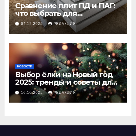
Сравнение плит ПД и ПАГ:
что выбрать для
долговечного и прочного
04.12.2025
РЕДАКЦИЯ
покрытия
НОВОСТИ
Выбор ёлки на Новый год
2025: тренды и советы для
идеального праздника
16.10.2025
РЕДАКЦИЯ