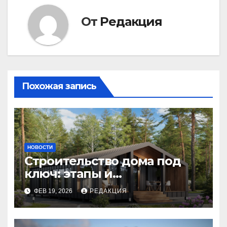
От
Редакция
Похожая запись
НОВОСТИ
Строительство дома под
ключ: этапы и
планирование бюджета
ФЕВ 19, 2026
РЕДАКЦИЯ