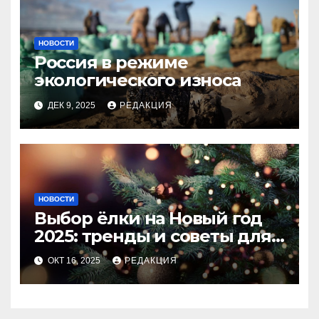
НОВОСТИ
Россия в режиме
экологического износа
ДЕК 9, 2025
РЕДАКЦИЯ
НОВОСТИ
Выбор ёлки на Новый год
2025: тренды и советы для
идеального праздника
ОКТ 16, 2025
РЕДАКЦИЯ