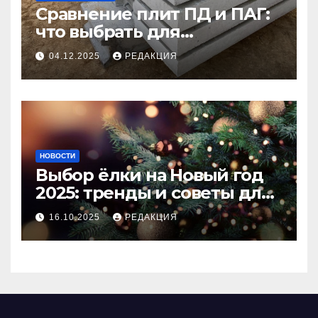
Сравнение плит ПД и ПАГ:
что выбрать для
долговечного и прочного
04.12.2025
РЕДАКЦИЯ
покрытия
НОВОСТИ
Выбор ёлки на Новый год
2025: тренды и советы для
идеального праздника
16.10.2025
РЕДАКЦИЯ