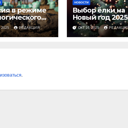
И
НОВОСТИ
сия в режиме
Выбор ёлки на
логического
Новый год 2025
оса
тренды и сове
, 2025
РЕДАКЦИЯ
ОКТ 16, 2025
РЕДАКЦИ
для идеальног
праздника
изоваться
.