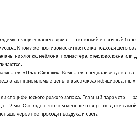
видимую защиту вашего дома — это тонкий и прочный барь
усора. К тому же противомоскитная сетка подходящего ра
еланы из хлопка, нейлона, полиэстера, стекловолокна или д
тличаются.
компания «ПластОкошки». Компания специализируется на
предлагает приемлемые цены и высококвалифицированных
т ли специфического резкого запаха. Главный параметр — р
 до 1,2 мм. Очевидно, что чем меньше отверстие даже самой
еньше через нее проходит воздуха и света.