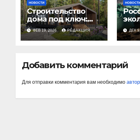
НОВОСТИ
НОВОСТ
Строительство
Рос
дома под ключ:
эко
этапы и
изн
ФЕВ 19, 2026
РЕДАКЦИЯ
ДЕК 9
планирование
бюджета
Добавить комментарий
Для отправки комментария вам необходимо
автор