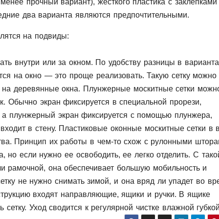
именее прочный вариант), жесткого пластика с заклепками
едние два варианта являются предпочтительными.
лятся на подвиды:
ть внутри или за окном. По удобству разницы в вариантах
тся на окно — это проще реализовать. Такую сетку можно
 и на деревянные окна. Плунжерные москитные сетки можн
к. Обычно экран фиксируется в специальной прорези,
 а плунжерный экран фиксируется с помощью плунжера,
входит в стену. Пластиковые оконные москитные сетки в 
ва. Принцип их работы в чем-то схож с рулонными штора
, но если нужно ее освободить, ее легко отделить. С тако
ли рамочной, она обеспечивает большую мобильность и
етку не нужно снимать зимой, и она вряд ли упадет во вр
струкцию входят направляющие, ящики и ручки. В ящике
 сетку. Уход сводится к регулярной чистке влажной губкой