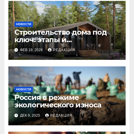
НОВОСТИ
Строительство дома под
ключ: этапы и
планирование бюджета
ФЕВ 19, 2026
РЕДАКЦИЯ
НОВОСТИ
Россия в режиме
экологического износа
ДЕК 9, 2025
РЕДАКЦИЯ