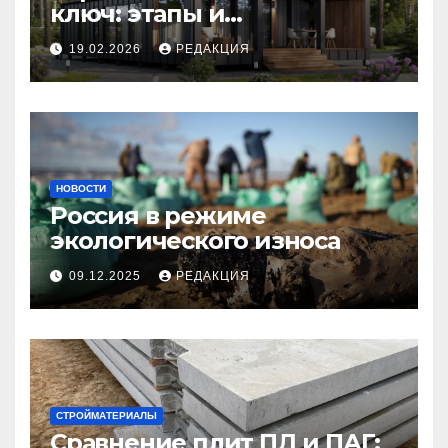
ключ: этапы и
планирование бюджета
19.02.2026
РЕДАКЦИЯ
НОВОСТИ
Россия в режиме
экологического износа
09.12.2025
РЕДАКЦИЯ
СТРОЙМАТЕРИАЛЫ
Сравнение плит ПД и ПАГ: