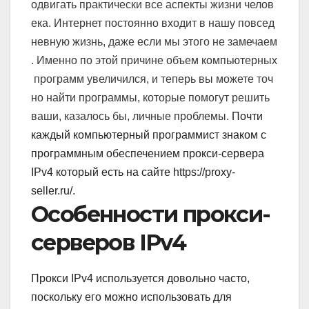
одвигать
практически
все
аспекты
жизни
челов
ека
.
Интернет
постоянно
входит
в
нашу
повсед
невную
жизнь
,
даже
если
мы
этого
не
замечаем
.
Именно
по
этой
причине
объем
компьютерных
программ
увеличился
,
и
теперь
вы
можете
точ
но
найти
программы
,
которые
помогут
решить
ваши
,
казалось
бы
,
личные
проблемы
.
Почти
каждый компьютерный программист знаком с
программным обеспечением прокси-сервера
IPv4 который есть на сайте https://proxy-
seller.ru/.
Особенности прокси-
серверов IPv4
Прокси IPv4 используется довольно часто,
поскольку его можно использовать для