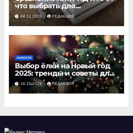
что выбрать для
долговечного и прочного
04.12.2025
РЕДАКЦИЯ
покрытия
НОВОСТИ
Выбор ёлки на Новый год
2025: тренды и советы для
идеального праздника
16.10.2025
РЕДАКЦИЯ