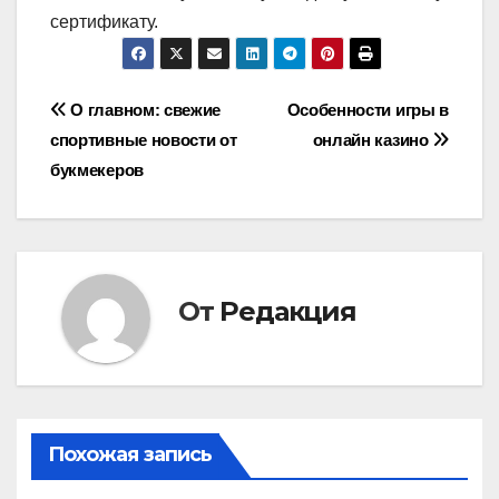
сертификату.
Навигация
О главном: свежие
Особенности игры в
спортивные новости от
онлайн казино
по
букмекеров
записям
От
Редакция
Похожая запись