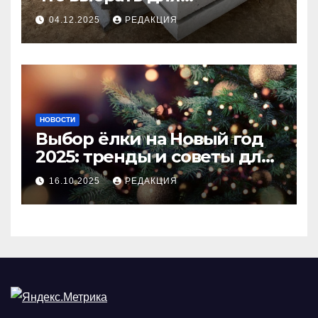
долговечного и прочного
04.12.2025
РЕДАКЦИЯ
покрытия
НОВОСТИ
Выбор ёлки на Новый год
2025: тренды и советы для
идеального праздника
16.10.2025
РЕДАКЦИЯ