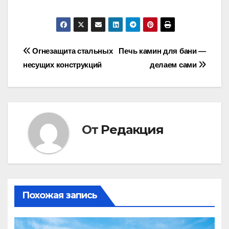
Навигация
Огнезащита стальных
Печь камин для бани —
несущих конструкций
делаем сами
по
записям
От
Редакция
Похожая запись