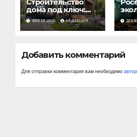
Строительство
Рос
дома под ключ:
эко
этапы и
изн
ФЕВ 19, 2026
РЕДАКЦИЯ
ДЕК 9
планирование
бюджета
Добавить комментарий
Для отправки комментария вам необходимо
автор