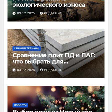
экологического износа
09.12.2025
РЕДАКЦИЯ
СТРОЙМАТЕРИАЛЫ
Сравнение плит ПД и ПАГ:
что выбрать для
долговечного и прочного
04.12.2025
РЕДАКЦИЯ
покрытия
НОВОСТИ
Выбор ёлки на Новый год