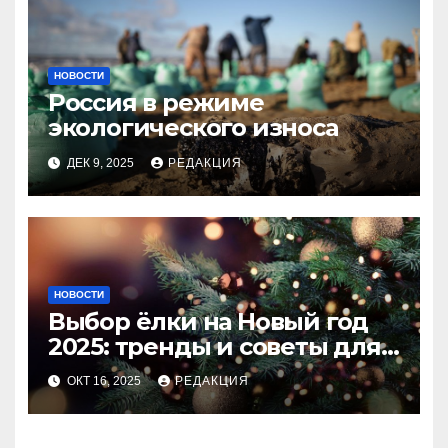
НОВОСТИ
Россия в режиме
экологического износа
ДЕК 9, 2025
РЕДАКЦИЯ
НОВОСТИ
Выбор ёлки на Новый год
2025: тренды и советы для
идеального праздника
ОКТ 16, 2025
РЕДАКЦИЯ