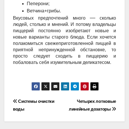
Пеперони;
Ветчина+грибы.
—
Вкусовых предпочтений много
сколько
людей, столько и мнений. И потому владельцы
пиццерий постоянно изобретают новые и
новые варианты старого блюда. Если хочется
полакомиться свежеприготовленной пиццей в
приятной непринужденной обстановке, то
просто следует сходить в пиццерию и
побаловать себя изумительным деликатесом.
Навигация
Системы очистки
Четырех лотковые
воды
линейные дозаторы
по
записям