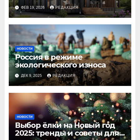
планирование бюджета
ФЕВ 19, 2026
РЕДАКЦИЯ
НОВОСТИ
Россия в режиме
экологического износа
ДЕК 9, 2025
РЕДАКЦИЯ
НОВОСТИ
Выбор ёлки на Новый год
2025: тренды и советы для