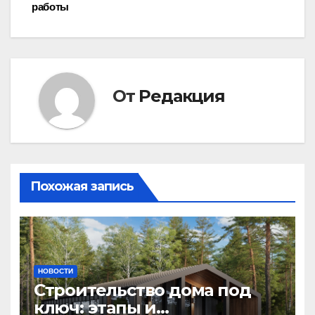
записям
работы
От
Редакция
Похожая запись
НОВОСТИ
Строительство дома под
ключ: этапы и