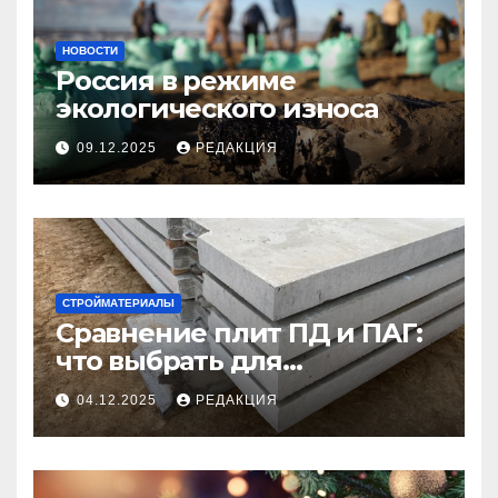
НОВОСТИ
Россия в режиме
экологического износа
09.12.2025
РЕДАКЦИЯ
СТРОЙМАТЕРИАЛЫ
Сравнение плит ПД и ПАГ:
что выбрать для
долговечного и прочного
04.12.2025
РЕДАКЦИЯ
покрытия