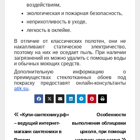
воздействиям,
экологическая и пожарная безопасность,
неприхотливость в уходе,
легкость в оклейке.
В отличие от классических полотен, они не
накапливают статическое электричество,
поэтому на них не оседает пыль. При наличии
загрязнений их можно удалить с помощью воды
и обычных моющих средств.
Дополнительную информацию о
преимуществах стеклотканных обоев под
покраску предоставят онлайн-консультанты
atik.su
.
Навигация
«Купи-сантехнику.рф»
Особенности
– ведущий интернет-
выполнения облицовки
по
магазин сантехники в
цоколя, при помощи
России
натурального камня