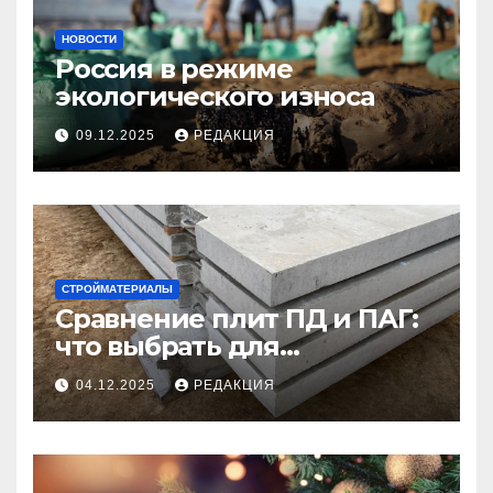
НОВОСТИ
Россия в режиме
экологического износа
09.12.2025
РЕДАКЦИЯ
СТРОЙМАТЕРИАЛЫ
Сравнение плит ПД и ПАГ:
что выбрать для
долговечного и прочного
04.12.2025
РЕДАКЦИЯ
покрытия