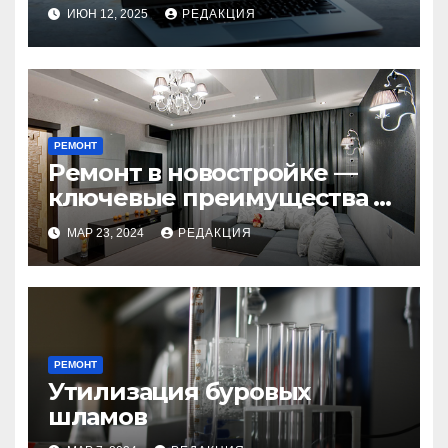
будущее мобильных
ИЮН 12, 2025
РЕДАКЦИЯ
устройств
РЕМОНТ
Ремонт в новостройке —
ключевые преимущества и
недостатки под
МАР 23, 2024
РЕДАКЦИЯ
руководством специалиста
РЕМОНТ
Утилизация буровых
шламов