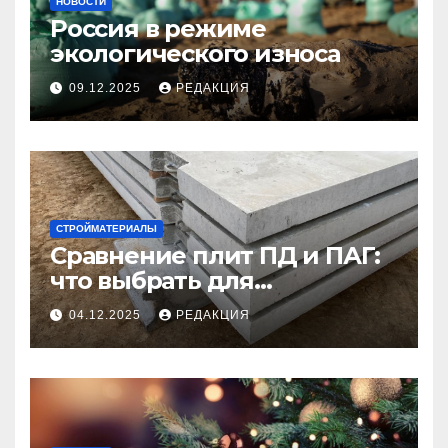
НОВОСТИ
Россия в режиме
экологического износа
09.12.2025
РЕДАКЦИЯ
СТРОЙМАТЕРИАЛЫ
Сравнение плит ПД и ПАГ:
что выбрать для
долговечного и прочного
04.12.2025
РЕДАКЦИЯ
покрытия