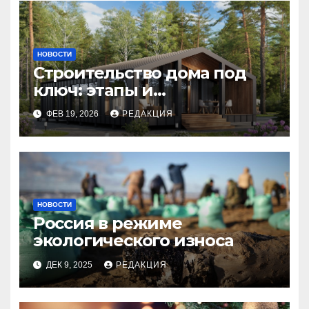
НОВОСТИ
Строительство дома под
ключ: этапы и
планирование бюджета
ФЕВ 19, 2026
РЕДАКЦИЯ
НОВОСТИ
Россия в режиме
экологического износа
ДЕК 9, 2025
РЕДАКЦИЯ