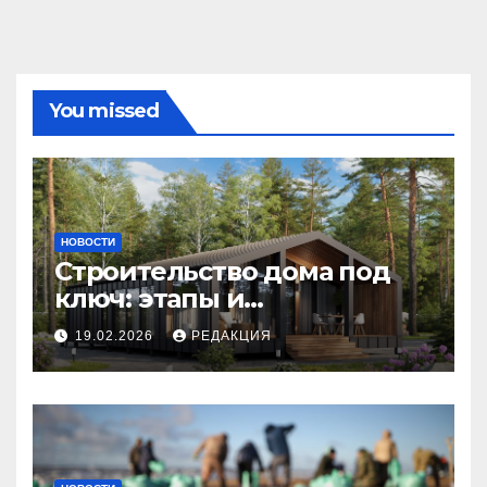
You missed
НОВОСТИ
Строительство дома под
ключ: этапы и
планирование бюджета
19.02.2026
РЕДАКЦИЯ