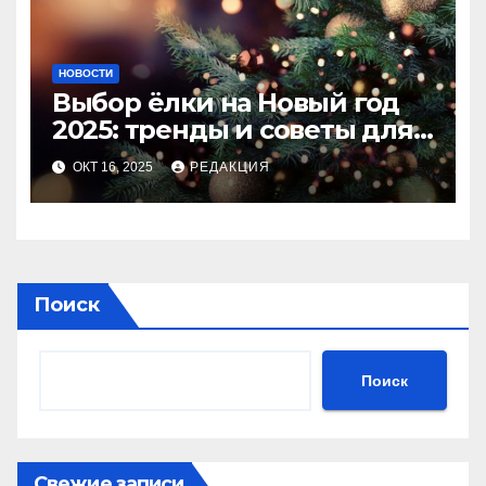
НОВОСТИ
Выбор ёлки на Новый год
2025: тренды и советы для
идеального праздника
ОКТ 16, 2025
РЕДАКЦИЯ
Поиск
Поиск
Свежие записи